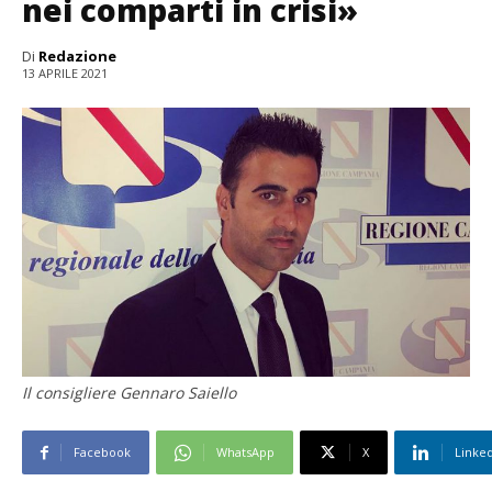
nei comparti in crisi»
Di
Redazione
13 APRILE 2021
Il consigliere Gennaro Saiello
Facebook
WhatsApp
X
Linke