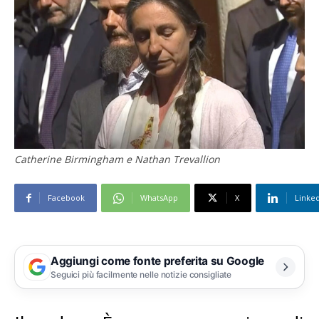
Catherine Birmingham e Nathan Trevallion
Facebook
WhatsApp
X
Linke
Aggiungi come fonte preferita su Google
Seguici più facilmente nelle notizie consigliate