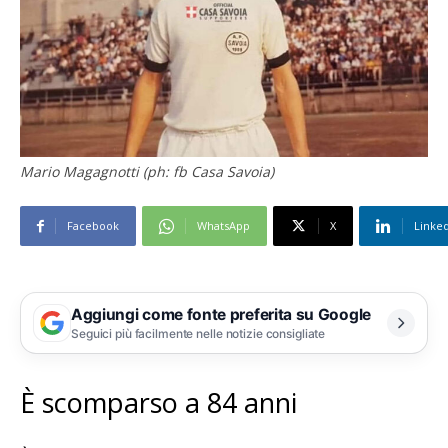
Mario Magagnotti (ph: fb Casa Savoia)
Facebook
WhatsApp
X
Linke
Aggiungi come fonte preferita su Google
Seguici più facilmente nelle notizie consigliate
È scomparso a 84 anni