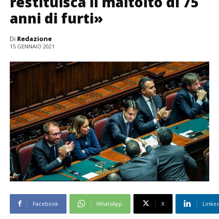
restituisca il maltolto di 75
anni di furti»
Di
Redazione
15 GENNAIO 2021
Facebook
WhatsApp
X
Linke