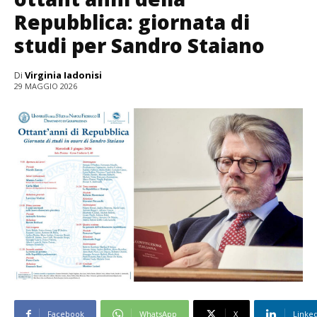
Repubblica: giornata di
studi per Sandro Staiano
Di
Virginia Iadonisi
29 MAGGIO 2026
Facebook
WhatsApp
X
Linke