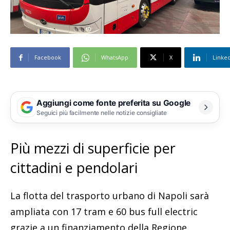
Facebook
WhatsApp
X
Linke
Aggiungi come fonte preferita su Google
Seguici più facilmente nelle notizie consigliate
Più mezzi di superficie per
cittadini e pendolari
La flotta del trasporto urbano di Napoli sarà
ampliata con 17 tram e 60 bus full electric
grazie a un finanziamento della Regione