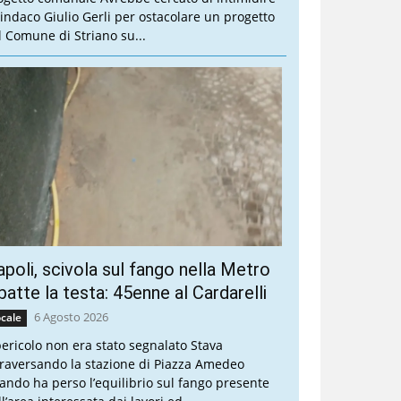
 sindaco Giulio Gerli per ostacolare un progetto
l Comune di Striano su...
poli, scivola sul fango nella Metro
batte la testa: 45enne al Cardarelli
6 Agosto 2026
cale
 pericolo non era stato segnalato Stava
traversando la stazione di Piazza Amedeo
ando ha perso l’equilibrio sul fango presente