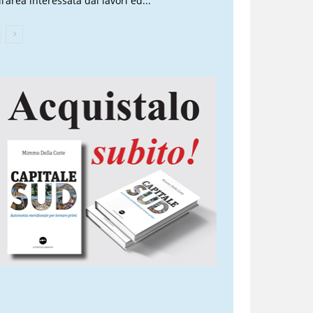
l’area interessata dai lavori ed...