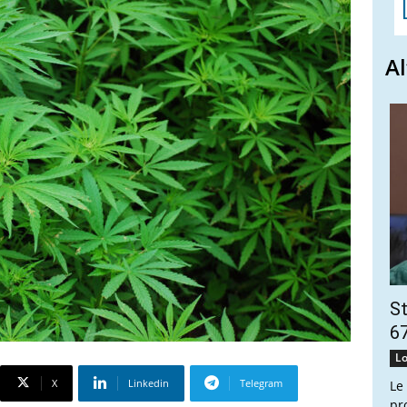
Al
St
67
Lo
X
Linkedin
Telegram
Le
pr