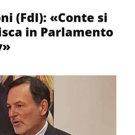
i (FdI): «Conte si
risca in Parlamento
v»