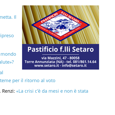
metta. Il
ripreso
l mondo
alute»?
al
teme per il ritorno al voto
. Renzi:
«La crisi c’è da mesi e non è stata