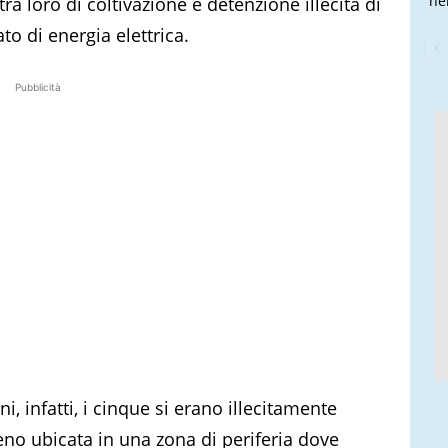
nel
ra loro di coltivazione e detenzione illecita di
to di energia elettrica.
Pubblicità
 infatti, i cinque si erano illecitamente
eno ubicata in una zona di periferia dove