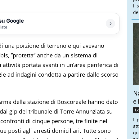
il
de
 su Google
liate
di una porzione di terreno e qui avevano
bis, ”protetta” anche da un sistema di
a attività portata avanti in un’area periferica di
zie ad indagini condotta a partire dallo scorso
Na
e 
l’Arma della stazione di Boscoreale hanno dato
Lo
al gip del tribunale di Torre Annunziata su
Il
confronti di cinque persone, tre finite nel
at
e posti agli arresti domiciliari. Tutte sono
qu