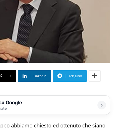
X
Linkedin
Telegram
 su Google
liate
ruppo abbiamo chiesto ed ottenuto che siano