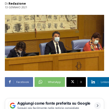
Di
Redazione
13 GENNAIO 2021
Facebook
WhatsApp
X
Linke
Aggiungi come fonte preferita su Google
Seguici più facilmente nelle notizie consigliate