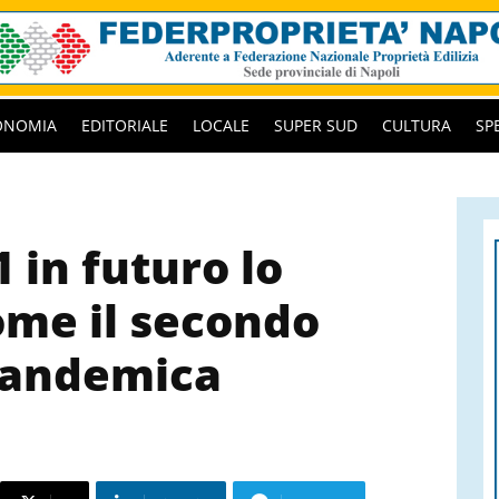
ONOMIA
EDITORIALE
LOCALE
SUPER SUD
CULTURA
SP
1 in futuro lo
me il secondo
pandemica