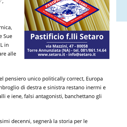
”,
mica,
le Sue
L in
re alle
el pensiero unico politically correct, Europa
l’imbroglio di destra e sinistra restano inermi e
alli e iene, falsi antagonisti, banchettano gli
simi decenni, segnerà la storia per le