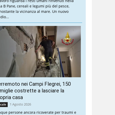
 lavoro riguarda i resti umani rinvenuti nella
lla B Pane, cereali e legumi più del pesce,
nostante la vicinanza al mare. Un nuovo
dio...
rremoto nei Campi Flegrei, 150
miglie costrette a lasciare la
opria casa
1 Agosto 2026
cale
nque persone ancora ricoverate per traumi e