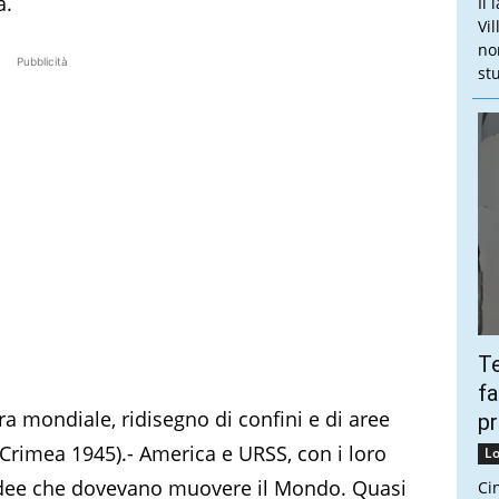
à.
Il
Vi
no
Pubblicità
stu
Te
fa
a mondiale, ridisegno di confini e di aree
pr
- Crimea 1945).- America e URSS, con i loro
Lo
e idee che dovevano muovere il Mondo. Quasi
Ci