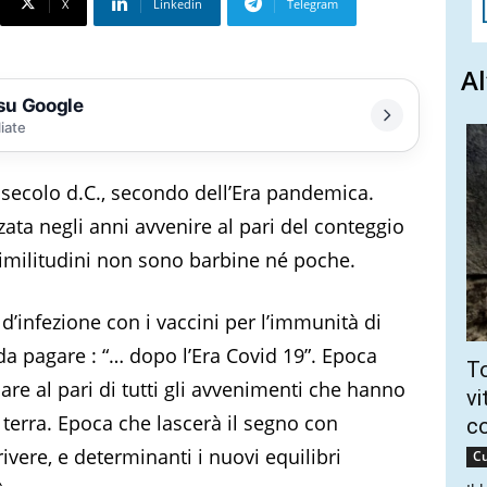
X
Linkedin
Telegram
Al
 su Google
liate
ecolo d.C., secondo dell’Era pandemica.
zata negli anni avvenire al pari del conteggio
e similitudini non sono barbine né poche.
infezione con i vaccini per l’immunità di
 da pagare : “… dopo l’Era Covid 19”. Epoca
To
are al pari di tutti gli avvenimenti che hanno
vi
 terra. Epoca che lascerà il segno con
c
vere, e determinanti i nuovi equilibri
Cu