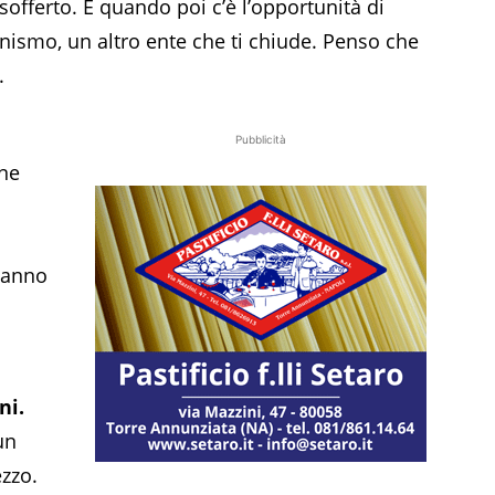
offerto. E quando poi c’è l’opportunità di
anismo, un altro ente che ti chiude. Penso che
.
Pubblicità
ine
stanno
ni.
un
ezzo.