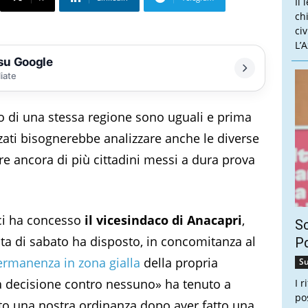
Il 
ch
ci
L’
 su Google
liate
erno di una stessa regione sono uguali e prima
ati bisognerebbe analizzare anche le diverse
re ancora di più cittadini messi a dura prova
 ci ha concesso
il vicesindaco di Anacapri
,
Sc
ta di sabato ha disposto, in concomitanza al
Pd
ermanenza in zona gialla
della propria
Su
a decisione contro nessuno» ha tenuto a
I 
po
to una nostra ordinanza dopo aver fatto una