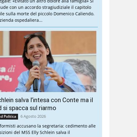
legale: «Evitato un altro dolore alla famiglia» Si
iude con un accordo stragiudiziale il capitolo
vile sulla morte del piccolo Domenico Caliendo.
Azienda ospedaliera...
hlein salva l’intesa con Conte ma il
 si spacca sul riarmo
6 Agosto 2026
d Politica
riformisti accusano la segretaria: cedimento alle
sizioni del M5S Elly Schlein salva il