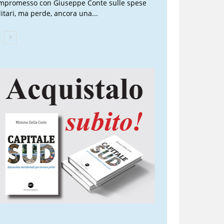
mpromesso con Giuseppe Conte sulle spese
litari, ma perde, ancora una...