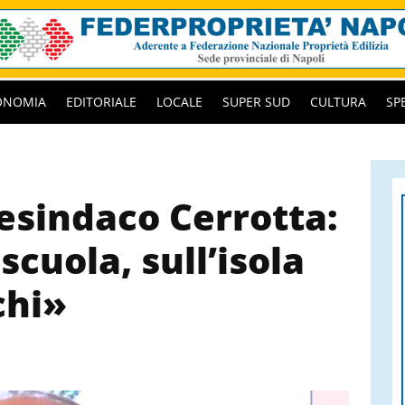
ONOMIA
EDITORIALE
LOCALE
SUPER SUD
CULTURA
SP
cesindaco Cerrotta:
scuola, sull’isola
chi»