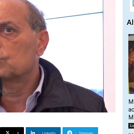
Al
Mo
ac
Mo
Lo
X
Linkedin
Telegram