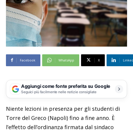
Facebook
WhatsApp
X
Linke
Aggiungi come fonte preferita su Google
Seguici più facilmente nelle notizie consigliate
Niente lezioni in presenza per gli studenti di
Torre del Greco (Napoli) fino a fine anno. È
l’effetto dell’ordinanza firmata dal sindaco