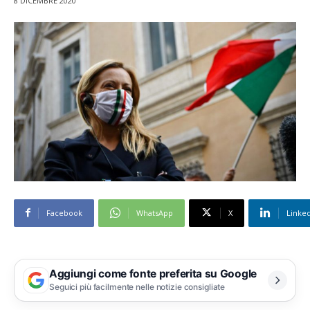
8 DICEMBRE 2020
Facebook
WhatsApp
X
Linke
Aggiungi come fonte preferita su Google
Seguici più facilmente nelle notizie consigliate