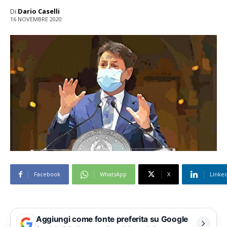
Di
Dario Caselli
16 NOVEMBRE 2020
Facebook
WhatsApp
X
Linke
Aggiungi come fonte preferita su Google