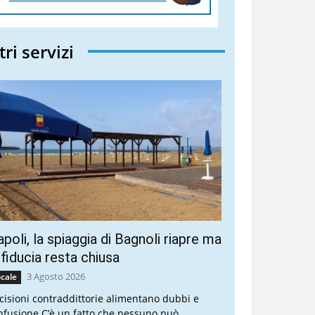
tri servizi
poli, la spiaggia di Bagnoli riapre ma
 fiducia resta chiusa
3 Agosto 2026
cale
cisioni contraddittorie alimentano dubbi e
nfusione C’è un fatto che nessuno può