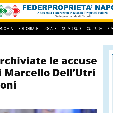
ONOMIA
EDITORIALE
LOCALE
SUPER SUD
CULTURA
SP
archiviate le accuse
i Marcello Dell’Utri
coni