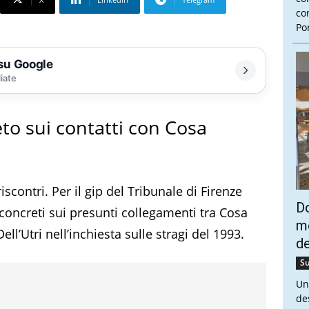
con
Por
 su Google
liate
o sui contatti con Cosa
iscontri. Per il gip del Tribunale di Firenze
Do
oncreti sui presunti collegamenti tra Cosa
mo
ll’Utri nell’inchiesta sulle stragi del 1993.
de
Su
Un
de