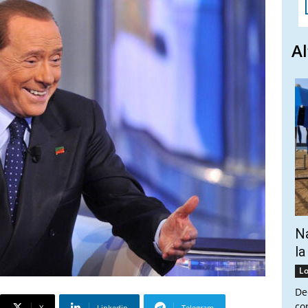
Al
Na
la
Lo
De
co
X
Linkedin
Telegram