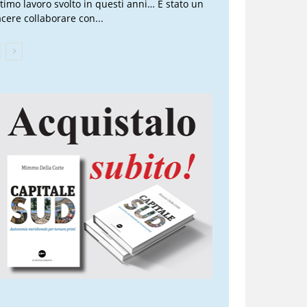
ottimo lavoro svolto in questi anni… È stato un
acere collaborare con...