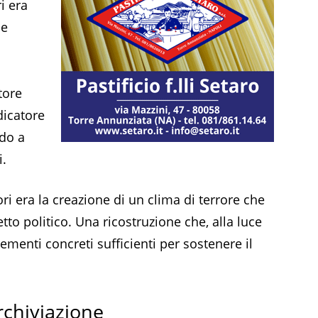
i era
 e
tore
dicatore
ndo a
i.
ori era la creazione di un clima di terrore che
tto politico. Una ricostruzione che, alla luce
ementi concreti sufficienti per sostenere il
archiviazione