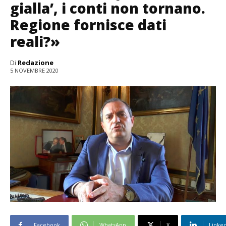
gialla’, i conti non tornano.
Regione fornisce dati
reali?»
Di
Redazione
5 NOVEMBRE 2020
Facebook
WhatsApp
X
Linke