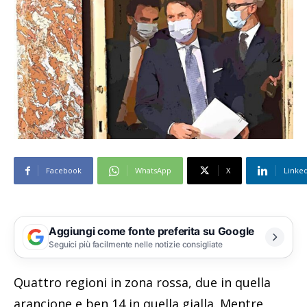
Facebook
WhatsApp
X
Linke
Aggiungi come fonte preferita su Google
Seguici più facilmente nelle notizie consigliate
Quattro regioni in zona rossa, due in quella
arancione e ben 14 in quella gialla. Mentre