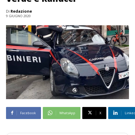
Di
Redazione
9 GIUGNO 2020
Facebook
WhatsApp
X
Linke