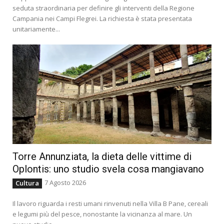
seduta straordinaria per definire gli interventi della Regione
Campania nei Campi Flegrei. La richiesta è stata presentata
unitariamente...
Torre Annunziata, la dieta delle vittime di
Oplontis: uno studio svela cosa mangiavano
7 Agosto 2026
Cultura
Il lavoro riguarda i resti umani rinvenuti nella Villa B Pane, cereali
e legumi più del pesce, nonostante la vicinanza al mare. Un