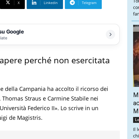
To
X
Linkedin
Telegram
co
fam
 su Google
liate
sapere perché non esercitata
e della Campania ha accolto il ricorso dei
Mo
o, Thomas Straus e Carmine Stabile nei
ac
niversità Federico II». Lo scrive in un
Mo
igi de Magistris.
Lo
Il 
ch