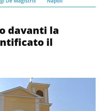
gi De Magistris
Napoli
o davanti la
tificato il