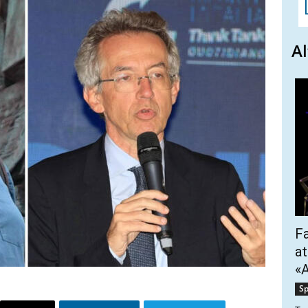
Al
Fa
at
«A
Sp