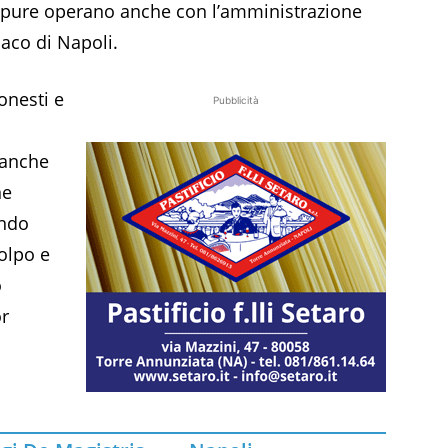
ppure operano anche con l’amministrazione
daco di Napoli.
onesti e
Pubblicità
 anche
ne
ando
colpo e
o
or