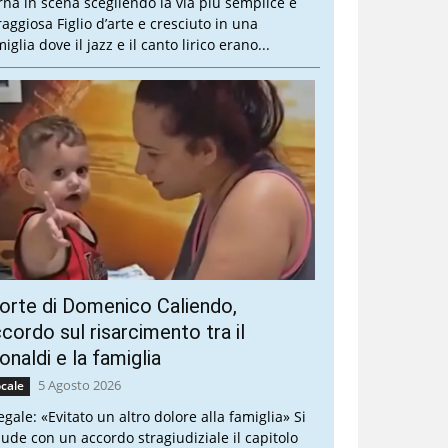
rna in scena scegliendo la via più semplice e
raggiosa Figlio d’arte e cresciuto in una
iglia dove il jazz e il canto lirico erano...
rte di Domenico Caliendo,
cordo sul risarcimento tra il
naldi e la famiglia
5 Agosto 2026
cale
legale: «Evitato un altro dolore alla famiglia» Si
iude con un accordo stragiudiziale il capitolo