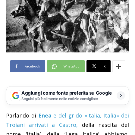
Facebook
WhatsApp
X
Aggiungi come fonte preferita su Google
Seguici più facilmente nelle notizie consigliate
Parlando di
Enea
e del grido «Italia, Italia» dei
Troiani arrivati a Castro,
della nascita del
nome ‘Italia’, della ‘Lega Italica’ abbiamo,