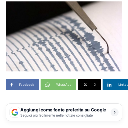
Facebook
WhatsApp
X
Linke
Aggiungi come fonte preferita su Google
Seguici più facilmente nelle notizie consigliate