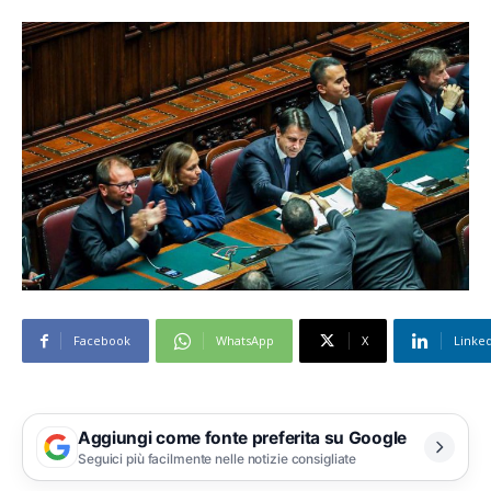
Facebook
WhatsApp
X
Linke
Aggiungi come fonte preferita su Google
Seguici più facilmente nelle notizie consigliate