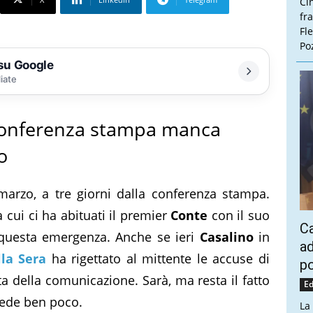
Ci
fr
Fl
Poz
 su Google
liate
 conferenza stampa manca
o
marzo, a tre giorni dalla conferenza stampa.
cui ci ha abituati il premier
Conte
con il suo
Ca
i questa emergenza. Anche se ieri
Casalino
in
ad
lla Sera
ha rigettato al mittente le accuse di
po
a della comunicazione. Sarà, ma resta il fatto
Ed
vede ben poco.
La