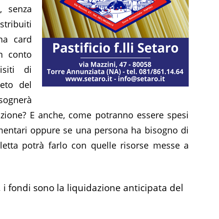
 senza
tribuiti
na card
n conto
siti di
reto del
sognerà
icazione? E anche, come potranno essere spesi
limentari oppure se una persona ha bisogno di
etta potrà farlo con quelle risorse messe a
 i fondi sono la liquidazione anticipata del