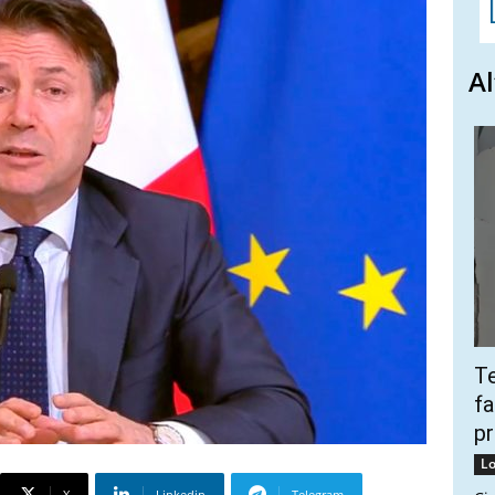
Al
Te
fa
pr
Lo
X
Linkedin
Telegram