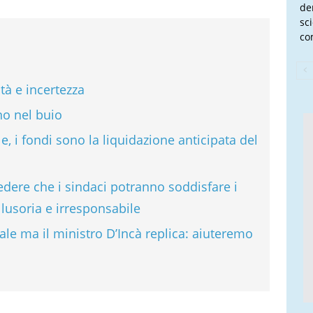
de
sc
co
tà e incertezza
ano nel buio
e, i fondi sono la liquidazione anticipata del
redere che i sindaci potranno soddisfare i
illusoria e irresponsabile
iale ma il ministro D’Incà replica: aiuteremo