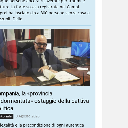
nque persone ancora ricoverate per traumi e
atture La forte scossa registrata nei Campi
egrei ha lasciato circa 300 persone senza casa a
zuoli. Delle...
mpania, la «provincia
dormentata» ostaggio della cattiva
litica
3 Agosto 2026
itoriale
 legalità è la precondizione di ogni autentica