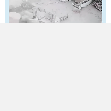
Terremoto nei Campi Flegrei, 21 feriti e
130 famiglie sgomberate dopo la scossa
di magnitudo 4.7
1 Agosto 2026
Locale
Una sessantina di eventi sismici registrati durante la notte
Ventuno feriti, 130 nuclei familiari sgomberati e numerosi
edifici sottoposti a verifiche. È il bilancio aggiornato...