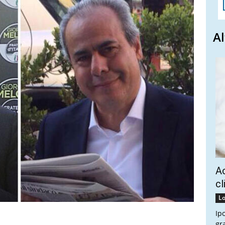
Al
Ac
cl
Lo
Ip
gr