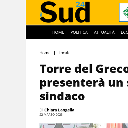
HOME
POLITICA
ATTUALITÀ
EC
Home
Locale
Torre del Greco,
presenterà un 
sindaco
Di
Chiara Langella
22 MARZO 2023