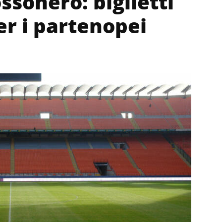
ossonero: biglietti
er i partenopei