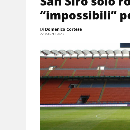
San Siro solo r
“impossibili” p
Di
Domenico Cortese
22 MARZO 2023