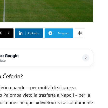
X
Linkedin
Telegram
 su Google
liate
a Čeferin?
ferin quando – per motivi di sicurezza
io Palomba vietò la trasferta a Napoli – per la
 sostenne che quel «divieto» era assolutamente