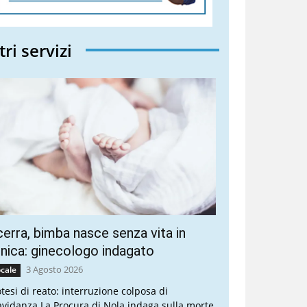
tri servizi
erra, bimba nasce senza vita in
inica: ginecologo indagato
3 Agosto 2026
cale
otesi di reato: interruzione colposa di
avidanza La Procura di Nola indaga sulla morte