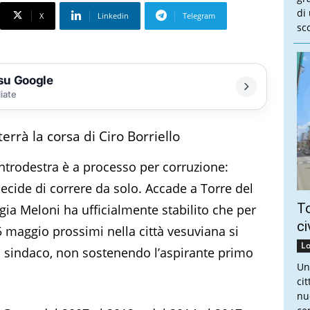
di
X
Linkedin
Telegram
sco
 su Google
liate
terrà la corsa di Ciro Borriello
ntrodestra è a processo per corruzione:
e decide di correre da solo. Accade a Torre del
To
rgia Meloni ha ufficialmente stabilito che per
ci
5 maggio prossimi nella città vesuviana si
Lo
 sindaco, non sostenendo l’aspirante primo
Un
ci
nu