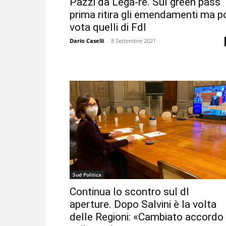
Pazzi da Lega-re. Sul green pass
prima ritira gli emendamenti ma p
vota quelli di FdI
Dario Caselli
-
8 Settembre 2021
Sud Politica
Continua lo scontro sul dl
aperture. Dopo Salvini è la volta
delle Regioni: «Cambiato accordo