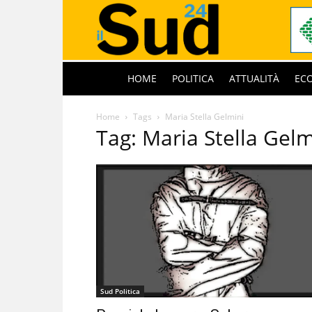
HOME
POLITICA
ATTUALITÀ
EC
Home
Tags
Maria Stella Gelmini
Tag: Maria Stella Gelm
Sud Politica