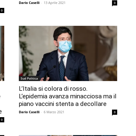
Dario Caselli
-
13 Aprile 2021
0
0
Sud Politica
L’Italia si colora di rosso.
e
L’epidemia avanza minacciosa ma il
piano vaccini stenta a decollare
e
Dario Caselli
-
6 Marzo 2021
0
0