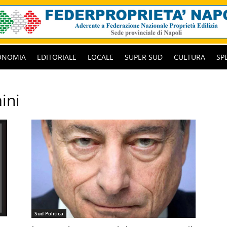
ONOMIA
EDITORIALE
LOCALE
SUPER SUD
CULTURA
SP
ini
Sud Politica