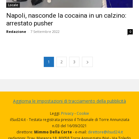
Locale
Napoli, nasconde la cocaina in un calzino:
arrestato pusher
Redazione
-
7 Settembre 2022
0
1
2
3
Aggiorna le impostazioni di tracciamento della pubblicità
Leggi:
Privacy
-
Cookie
ilSud24.it - Testata registrata presso il Tribunale di Torre Annunziata
n.03 del 16/09/2021
direttore:
Mimmo Della Corte
- e-mail:
direttore@ilsud24.it
redazioni: Trav. Maresca 18, 80058 Torre Annunziata (Na) - Via Toledo