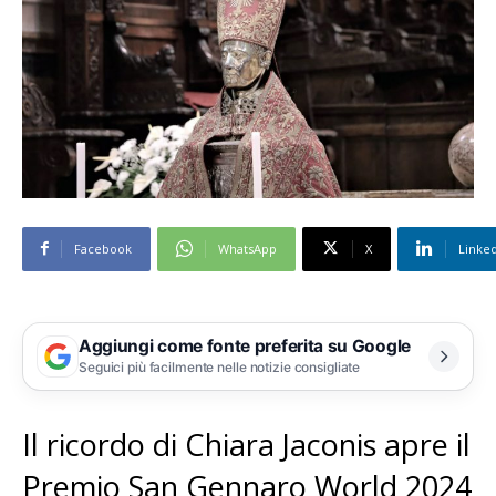
Facebook
WhatsApp
X
Linke
Aggiungi come fonte preferita su Google
Seguici più facilmente nelle notizie consigliate
Il ricordo di Chiara Jaconis apre il
Premio San Gennaro World 2024