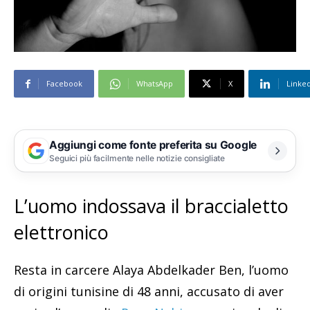
Facebook
WhatsApp
X
Linke
Aggiungi come fonte preferita su Google
Seguici più facilmente nelle notizie consigliate
L’uomo indossava il braccialetto
elettronico
Resta in carcere Alaya Abdelkader Ben, l’uomo
di origini tunisine di 48 anni, accusato di aver