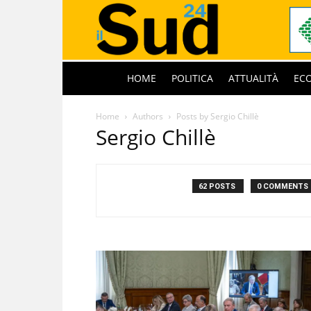
HOME
POLITICA
ATTUALITÀ
EC
Home
Authors
Posts by Sergio Chillè
Sergio Chillè
62 POSTS
0 COMMENTS