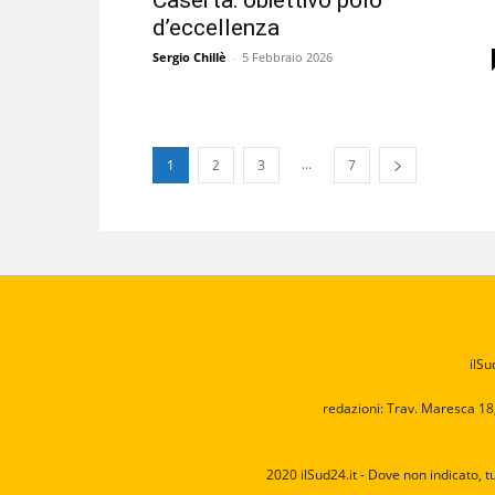
d’eccellenza
Sergio Chillè
-
5 Febbraio 2026
...
1
2
3
7
ilSu
redazioni: Trav. Maresca 18
2020 ilSud24.it - Dove non indicato, t