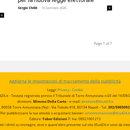
Sergio Chillè
-
16 Gennaio 2026
0
0
Page 1 of 7
Aggiorna le impostazioni di tracciamento della pubblicità
Leggi:
Privacy
-
Cookie
d24.it - Testata registrata presso il Tribunale di Torre Annunziata n.03 del 16/09
direttore:
Mimmo Della Corte
- e-mail:
direttore@ilsud24.it
, 80058 Torre Annunziata (Na) - Via Toledo 418, 80134 Napoli - Tel.
392/596509
Per pubblicizzare la tua attività o acquistare banner:
amministrazione@ilsud24.it
Editore:
Faber Edizioni
P. Iva: 08921001213
utti i diritti su immagini, testi e quant'altro presente sul sito ilSud24.it sono da 