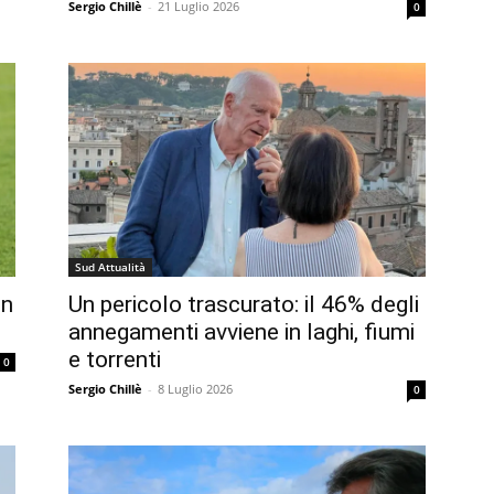
Sergio Chillè
-
21 Luglio 2026
0
Sud Attualità
on
Un pericolo trascurato: il 46% degli
annegamenti avviene in laghi, fiumi
e torrenti
0
Sergio Chillè
-
8 Luglio 2026
0