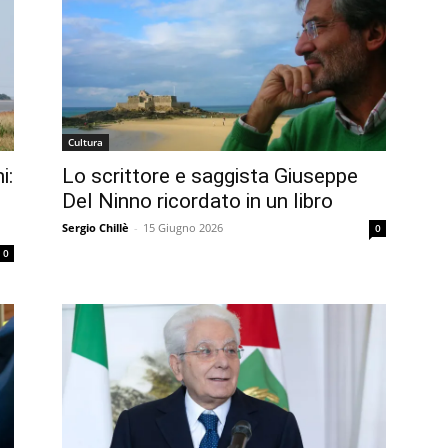
Cultura
i:
Lo scrittore e saggista Giuseppe
Del Ninno ricordato in un libro
Sergio Chillè
-
15 Giugno 2026
0
0