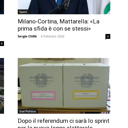
Sport
Milano-Cortina, Mattarella: «La
prima sfida è con se stessi»
Sergio Chillè
-
6 Febbraio 2026
0
0
Sud Politica
Dopo il referendum ci sarà lo sprint
per la nuova legge elettorale