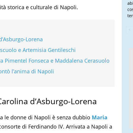
ab
tà storica e culturale di Napoli.
co
te
 d’Asburgo-Lorena
riscuolo e Artemisia Gentileschi
nora Pimentel Fonseca e Maddalena Cerasuolo
ontò l’anima di Napoli
 Carolina d’Asburgo-Lorena
ra le donne di Napoli è senza dubbio
M
aria
 consorte di Ferdinando IV. Arrivata a Napoli a