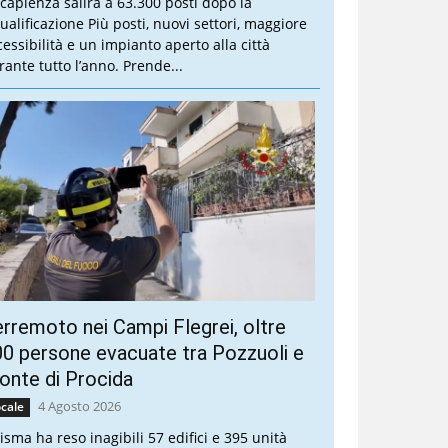
 capienza salirà a 63.300 posti dopo la
qualificazione Più posti, nuovi settori, maggiore
cessibilità e un impianto aperto alla città
rante tutto l’anno. Prende...
rremoto nei Campi Flegrei, oltre
0 persone evacuate tra Pozzuoli e
nte di Procida
4 Agosto 2026
cale
sisma ha reso inagibili 57 edifici e 395 unità