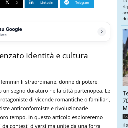
La
X
Linkedin
Telegram
ri
ac
du
 su Google
liate
nzato identità e cultura
e femminili straordinarie, donne di potere,
o un segno duraturo nella città partenopea. Le
Te
otagoniste di vicende romantiche o familiari,
70
iste anticonformiste e rivoluzionarie
Mo
loro tempo. In questo articolo esploreremo
Lo
Il 
da contesti diversi ma unite da una forza