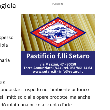
ngiola
Pubblicità
 spesso
iola
naria
a a
conquistarsi rispetto nell’ambiente pittorico
 si limitò solo alle opere prodotte, ma anche
idò infatti una piccola scuola d’arte