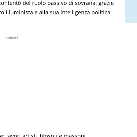
contentò del ruolo passivo di sovrana: grazie
to illuminista e alla sua intelligenza politica,
.
Pubblicità
 favorì artisti, filosofi e massoni,