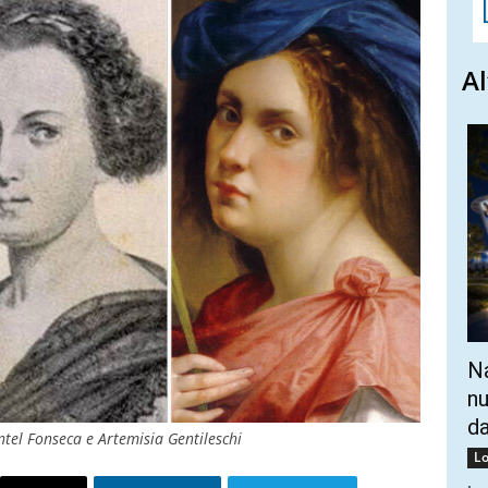
Al
Na
nu
da
tel Fonseca e Artemisia Gentileschi
Lo