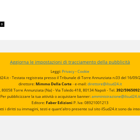
0
Aggiorna le impostazioni di tracciamento della pubblicità
Leggi:
Privacy
-
Cookie
d24.it - Testata registrata presso il Tribunale di Torre Annunziata n.03 del 16/09
direttore:
Mimmo Della Corte
- e-mail:
direttore@ilsud24.it
, 80058 Torre Annunziata (Na) - Via Toledo 418, 80134 Napoli - Tel.
392/596509
Per pubblicizzare la tua attività o acquistare banner:
amministrazione@ilsud24.it
Editore:
Faber Edizioni
P. Iva: 08921001213
utti i diritti su immagini, testi e quant'altro presente sul sito ilSud24.it sono da 