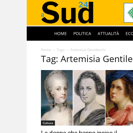
HOME
POLITICA
ATTUALITÀ
EC
Home
Tags
Artemisia Gentileschi
Tag: Artemisia Gentile
Cultura