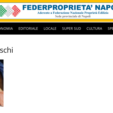
ONOMIA
EDITORIALE
LOCALE
SUPER SUD
CULTURA
SP
schi