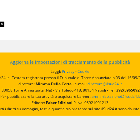
0
Aggiorna le impostazioni di tracciamento della pubblicità
Leggi:
Privacy
-
Cookie
d24.it - Testata registrata presso il Tribunale di Torre Annunziata n.03 del 16/09
direttore:
Mimmo Della Corte
- e-mail:
direttore@ilsud24.it
, 80058 Torre Annunziata (Na) - Via Toledo 418, 80134 Napoli - Tel.
392/596509
Per pubblicizzare la tua attività o acquistare banner:
amministrazione@ilsud24.it
Editore:
Faber Edizioni
P. Iva: 08921001213
utti i diritti su immagini, testi e quant'altro presente sul sito ilSud24.it sono da 