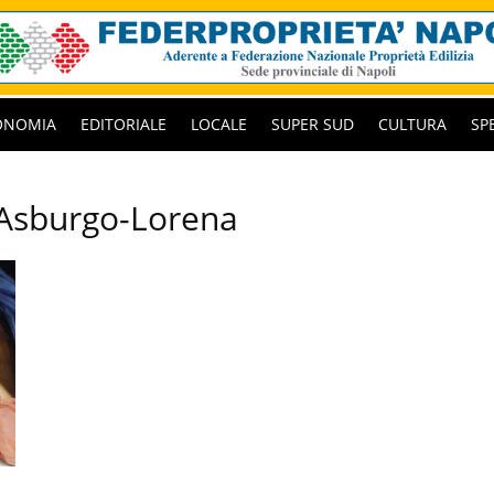
ONOMIA
EDITORIALE
LOCALE
SUPER SUD
CULTURA
SP
’Asburgo-Lorena