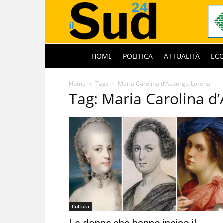
HOME
POLITICA
ATTUALITÀ
EC
Home
Tags
Maria Carolina d’Asburgo-Lorena
Tag: Maria Carolina d
Cultura