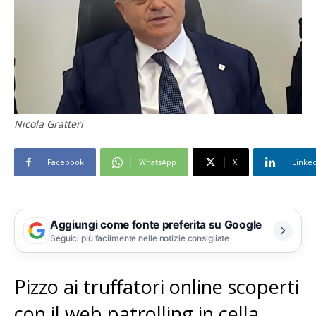
Nicola Gratteri
Facebook
WhatsApp
X
Linke
Aggiungi come fonte preferita su Google
Seguici più facilmente nelle notizie consigliate
Pizzo ai truffatori online scoperti
con il web patrolling in cella