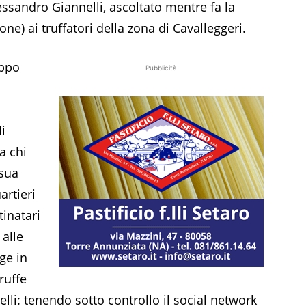
lessandro Giannelli, ascoltato mentre fa la
e) ai truffatori della zona di Cavalleggeri.
uppo
Pubblicità
li
a chi
 sua
artieri
tinatari
 alle
gge in
ruffe
lli: tenendo sotto controllo il social network