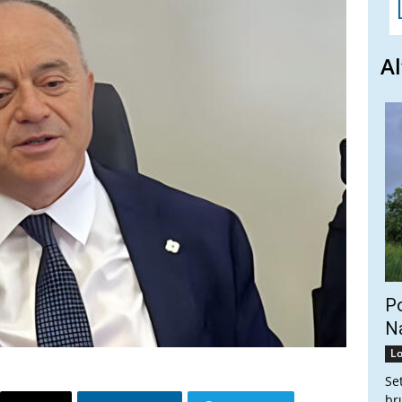
Al
Po
Na
Lo
Se
br