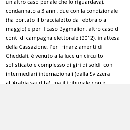
un altro caso penale che lo riguardava),
condannato a 3 anni, due con la condizionale
(ha portato il braccialetto da febbraio a
maggio) e per il caso Bygmalion, altro caso di
conti di campagna elettorale (2012), in attesa
della Cassazione. Per i finanziamenti di
Gheddafi, è venuto alla luce un circuito
sofisticato e complesso di giri di soldi, con
intermediari internazionali (dalla Svizzera
all’Arabia saudita), ma il tribunale non è
riuscito a portare le prove di tutte le accuse,
sostenute dalle dichiarazioni del figlio di
Gheddafi, Saif, che ha parlato di 50 milioni di
bustarelle. Il caso è nato da un’inchiesta di
Mediapart.