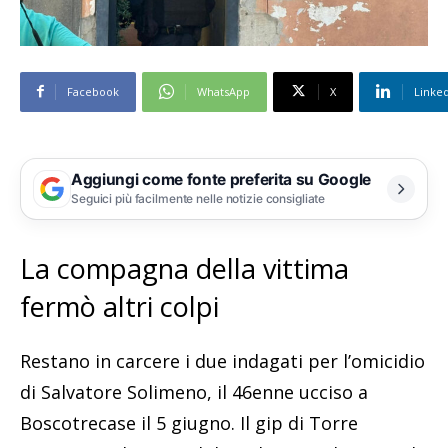
Facebook
WhatsApp
X
Linke
Aggiungi come fonte preferita su Google
Seguici più facilmente nelle notizie consigliate
La compagna della vittima
fermò altri colpi
Restano in carcere i due indagati per l’omicidio
di Salvatore Solimeno, il 46enne ucciso a
Boscotrecase il 5 giugno. Il gip di Torre