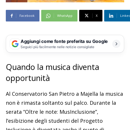
Facebook
WhatsApp
X
Linke
Aggiungi come fonte preferita su Google
Seguici più facilmente nelle notizie consigliate
Quando la musica diventa
opportunità
Al Conservatorio San Pietro a Majella la musica
non è rimasta soltanto sul palco. Durante la
serata “Oltre le note: MusInclusione”,
l’esibizione degli studenti del Progetto
Inclusione è diventata anche il punto di