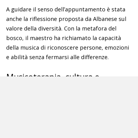
A guidare il senso dell’appuntamento è stata
anche la riflessione proposta da Albanese sul
valore della diversità. Con la metafora del
bosco, il maestro ha richiamato la capacità
della musica di riconoscere persone, emozioni
e abilità senza fermarsi alle differenze.
Musicoterapia, cultura e
inclusione
L’impegno annunciato da Terracciano si
inserisce in una storia più ampia: il Santa
Maria del Pozzo Hospital è da anni impegnato
nella promozione di attività che uniscono