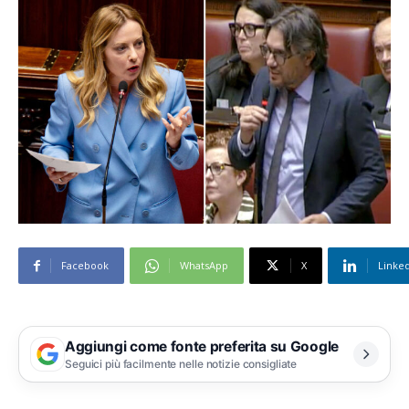
Facebook
WhatsApp
X
Linke
Aggiungi come fonte preferita su Google
Seguici più facilmente nelle notizie consigliate