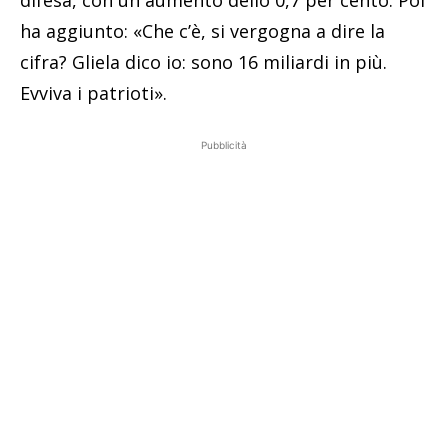
difesa, con un aumento dello 0,7 per cento. Poi
ha aggiunto: «Che c’è, si vergogna a dire la
cifra? Gliela dico io: sono 16 miliardi in più.
Evviva i patrioti».
Pubblicità