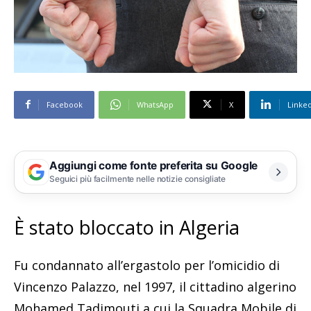
Facebook
WhatsApp
X
Linke
Aggiungi come fonte preferita su Google
Seguici più facilmente nelle notizie consigliate
È stato bloccato in Algeria
Fu condannato all’ergastolo per l’omicidio di
Vincenzo Palazzo, nel 1997, il cittadino algerino
Mohamed Tadimouti a cui la Squadra Mobile di