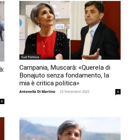
Sud Politica
Campania, Muscarà: «Querela di
à:
Bonajuto senza fondamento, la
mia è critica politica»
Antonella Di Martino
-
23 Settembre 2025
0
0