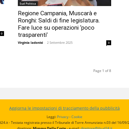
Sud Politica
Regione Campania, Muscarà e
Ronghi: Saldi di fine legislatura.
Fare luce su operazioni ‘poco
trasparenti’
0
Virginia Iadonisi
-
2 Settembre 2025
0
Page 1 of 8
Aggiorna le impostazioni di tracciamento della pubblicità
Leggi:
Privacy
-
Cookie
d24.it - Testata registrata presso il Tribunale di Torre Annunziata n.03 del 16/09
direttore:
Mimmo Della Corte
- e-mail:
direttore@ilsud24.it