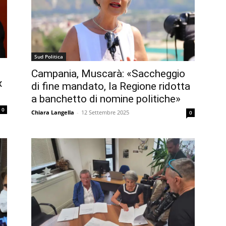
Sud Politica
Campania, Muscarà: «Saccheggio
x
di fine mandato, la Regione ridotta
a banchetto di nomine politiche»
0
Chiara Langella
-
12 Settembre 2025
0