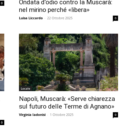
Ondata d’odio contro la Muscarà:
0
nel mirino perché «libera»
Luisa Liccardo
-
22 Ottobre 2025
0
Locale
a
Napoli, Muscarà: «Serve chiarezza
sul futuro delle Terme di Agnano»
Virginia Iadonisi
-
1 Ottobre 2025
0
0