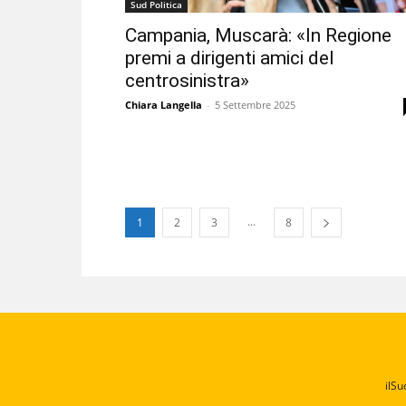
Sud Politica
Campania, Muscarà: «In Regione
premi a dirigenti amici del
centrosinistra»
Chiara Langella
-
5 Settembre 2025
...
1
2
3
8
ilSu