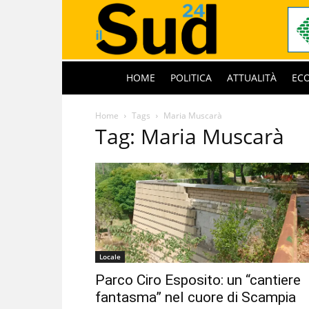
HOME
POLITICA
ATTUALITÀ
EC
Home
Tags
Maria Muscarà
Tag: Maria Muscarà
Locale
Parco Ciro Esposito: un “cantiere
fantasma” nel cuore di Scampia