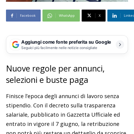
Facebook
WhatsApp
X
Linke
Aggiungi come fonte preferita su Google
Seguici più facilmente nelle notizie consigliate
Nuove regole per annunci,
selezioni e buste paga
Finisce l’epoca degli annunci di lavoro senza
stipendio. Con il decreto sulla trasparenza
salariale, pubblicato in Gazzetta Ufficiale ed
entrato in vigore il 7 giugno, la retribuzione
non potrà più restare un dettaglio da scoprire