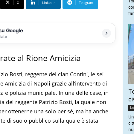
To
X
Linkedin
Telegram
co
fam
 su Google
liate
rate al Rione Amicizia
izio Bosti, reggente del clan Contini, le sei
e Amicizia di Napoli grazie all’intervento di
To
za e polizia municipale. In una delle case, in
ci
glia del reggente Patrizio Bosti, la quale non
Lo
 per ottenerne una solo per sé, ma ha anche
Un
te di suolo pubblico sulla quale è stata
ci
nu