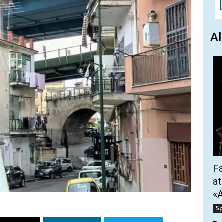
Al
Fa
at
«A
Sp