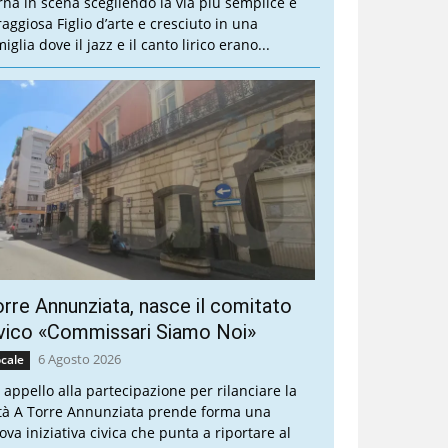
rna in scena scegliendo la via più semplice e
raggiosa Figlio d’arte e cresciuto in una
iglia dove il jazz e il canto lirico erano...
rre Annunziata, nasce il comitato
vico «Commissari Siamo Noi»
6 Agosto 2026
cale
 appello alla partecipazione per rilanciare la
ttà A Torre Annunziata prende forma una
ova iniziativa civica che punta a riportare al