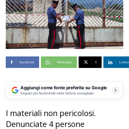
Facebook
WhatsApp
X
Linke
Aggiungi come fonte preferita su Google
Seguici più facilmente nelle notizie consigliate
I materiali non pericolosi.
Denunciate 4 persone