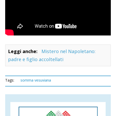
Leggi anche:
Mistero nel Napoletano:
padre e figlio accoltellati
Tags:
somma vesuviana