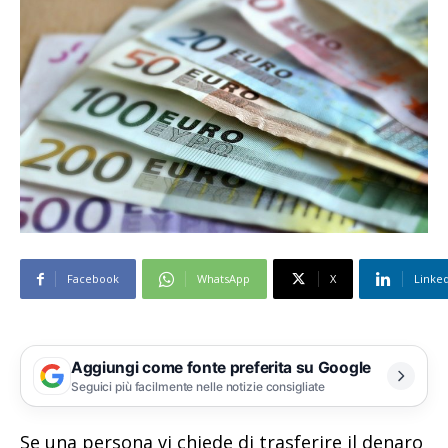
Facebook
WhatsApp
X
Linke
Aggiungi come fonte preferita su Google
Seguici più facilmente nelle notizie consigliate
Se una persona vi chiede di trasferire il denaro