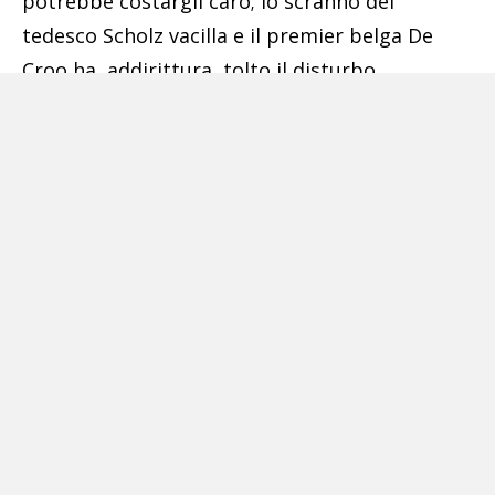
potrebbe costargli caro; lo scranno del
tedesco Scholz vacilla e il premier belga De
Croo ha, addirittura, tolto il disturbo
piangendo.
Pubblicità