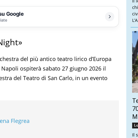
Il 
ch
 su Google
ci
L’
liate
Night»
hestra del più antico teatro lirico d’Europa
i Napoli ospiterà sabato 27 giugno 2026 il
stra del Teatro di San Carlo, in un evento
Te
70
Mo
rena Flegrea
Lo
i
Il 