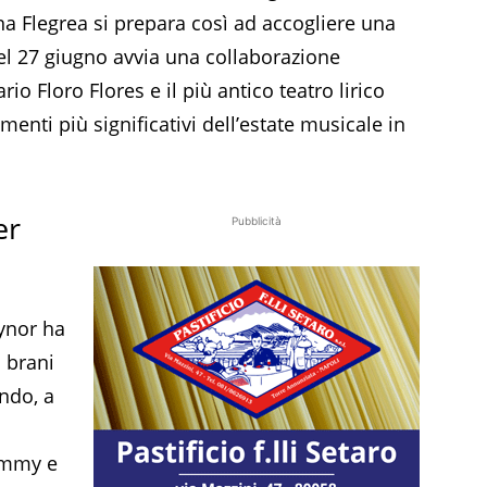
na Flegrea si prepara così ad accogliere una
del 27 giugno avvia una collaborazione
rio Floro Flores e il più antico teatro lirico
enti più significativi dell’estate musicale in
er
Pubblicità
aynor ha
 brani
ondo, a
ammy e