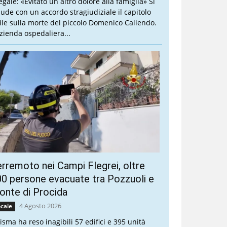
legale: «Evitato un altro dolore alla famiglia» Si
iude con un accordo stragiudiziale il capitolo
vile sulla morte del piccolo Domenico Caliendo.
Azienda ospedaliera...
rremoto nei Campi Flegrei, oltre
0 persone evacuate tra Pozzuoli e
nte di Procida
4 Agosto 2026
cale
sisma ha reso inagibili 57 edifici e 395 unità