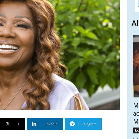
Al
Mo
ac
Mo
X
Linkedin
Telegram
Lo