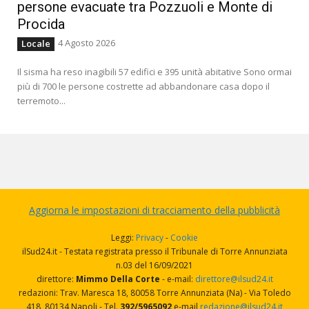
persone evacuate tra Pozzuoli e Monte di
Procida
4 Agosto 2026
Locale
Il sisma ha reso inagibili 57 edifici e 395 unità abitative Sono ormai
più di 700 le persone costrette ad abbandonare casa dopo il
terremoto...
Aggiorna le impostazioni di tracciamento della pubblicità
Leggi:
Privacy
-
Cookie
ilSud24.it - Testata registrata presso il Tribunale di Torre Annunziata
n.03 del 16/09/2021
direttore:
Mimmo Della Corte
- e-mail:
direttore@ilsud24.it
redazioni: Trav. Maresca 18, 80058 Torre Annunziata (Na) - Via Toledo
418, 80134 Napoli - Tel.
392/5965092
e-mail
redazione@ilsud24.it