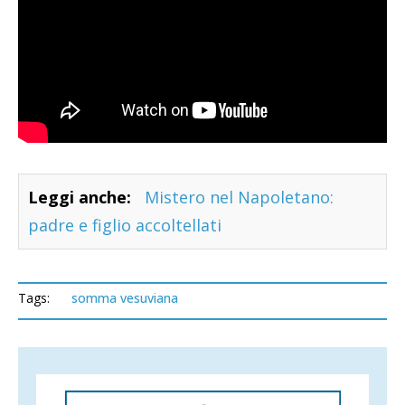
Leggi anche:
Mistero nel Napoletano:
padre e figlio accoltellati
Tags:
somma vesuviana