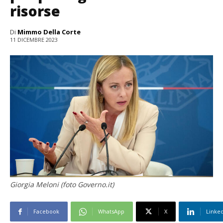
risorse
Di
Mimmo Della Corte
11 DICEMBRE 2023
Giorgia Meloni (foto Governo.it)
Facebook
WhatsApp
X
Linke