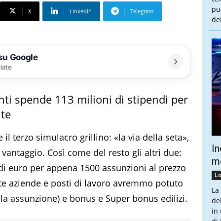
pu
X
Linkedin
Telegram
de
 su Google
liate
anti spende 113 milioni di stipendi per
ite
l terzo simulacro grillino: «la via della seta»,
In
 vantaggio. Così come del resto gli altri due:
mo
 di euro per appena 1500 assunzioni al prezzo
Lo
te aziende e posti di lavoro avremmo potuto
La
sola assunzione) e bonus e Super bonus edilizi.
de
in