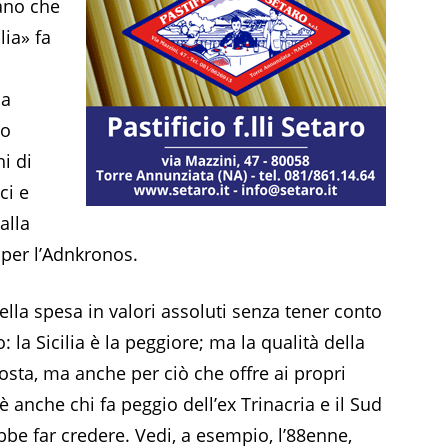
ano che
lia» fa
la
no
i di
ci e
alla
per l’Adnkronos.
della spesa in valori assoluti senza tener conto
o: la Sicilia è la peggiore; ma la qualità della
osta, ma anche per ciò che offre ai propri
’è anche chi fa peggio dell’ex Trinacria e il Sud
bbe far credere. Vedi, a esempio, l’88enne,