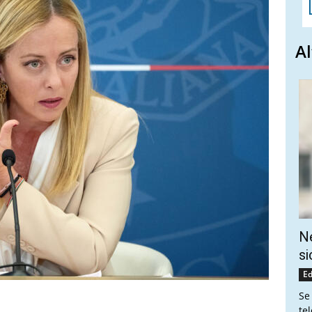
Al
Ne
si
Ed
Se
te