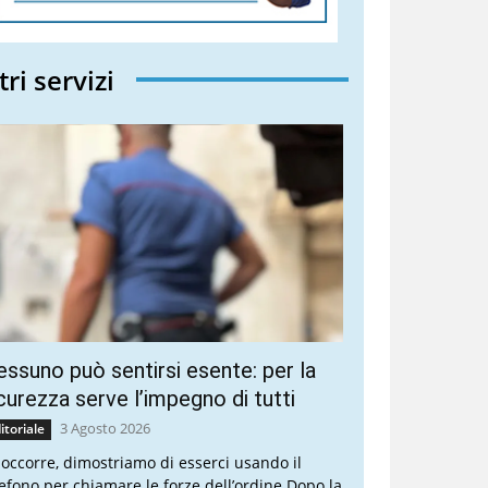
tri servizi
ssuno può sentirsi esente: per la
curezza serve l’impegno di tutti
3 Agosto 2026
itoriale
 occorre, dimostriamo di esserci usando il
lefono per chiamare le forze dell’ordine Dopo la