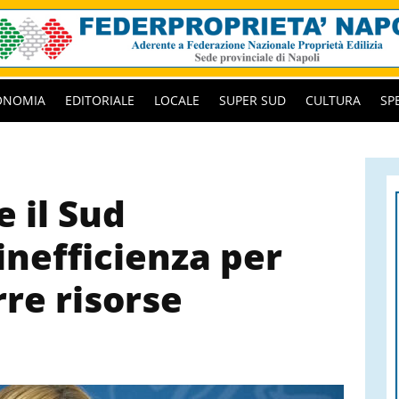
ONOMIA
EDITORIALE
LOCALE
SUPER SUD
CULTURA
SP
 il Sud
inefficienza per
rre risorse