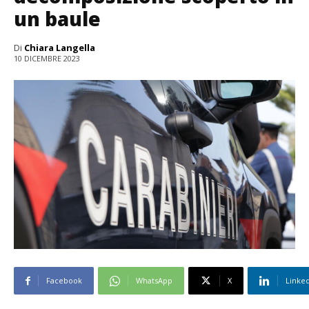
un baule
Di
Chiara Langella
10 DICEMBRE 2023
Facebook
WhatsApp
X
Linke