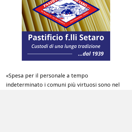
«Spesa per il personale a tempo
indeterminato i comuni più virtuosi sono nel
Mezzogiorno» ha risposto «Il quotidiano del
Sud» diretto da Roberto Napoletano che già
col sottotitolo «L’Altravoce dell’Italia» fa
sapere da che parte sta. Per altro analizzando
gli stessi dati. Quelli della classifica delle spese