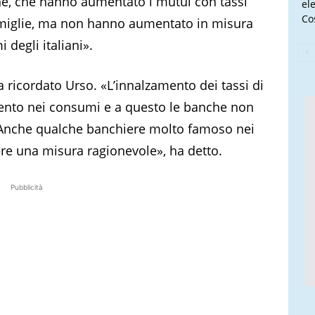
che, che hanno aumentato i mutui con tassi
el
Cos
famiglie, ma non hanno aumentato in misura
 degli italiani».
a ricordato Urso. «L’innalzamento dei tassi di
ento nei consumi e a questo le banche non
Anche qualche banchiere molto famoso nei
re una misura ragionevole», ha detto.
Pubblicità