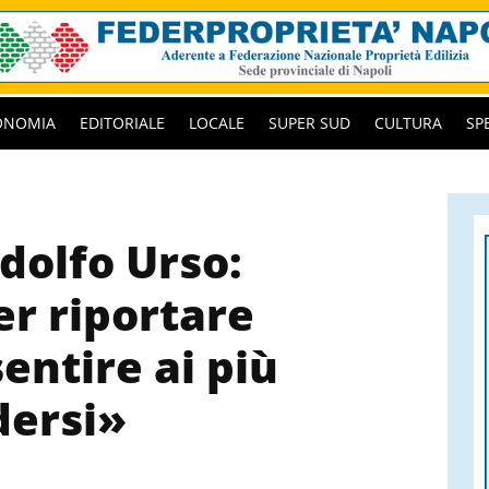
ONOMIA
EDITORIALE
LOCALE
SUPER SUD
CULTURA
SP
Adolfo Urso:
er riportare
sentire ai più
dersi»