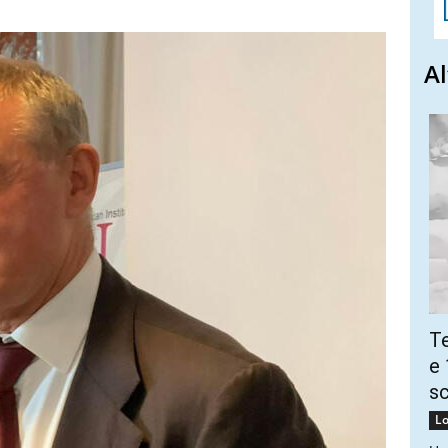
Al
Te
e 
sc
Lo