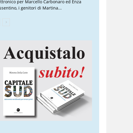
ettronico per Marcello Carbonaro ed Enza
sentino, i genitori di Martina...