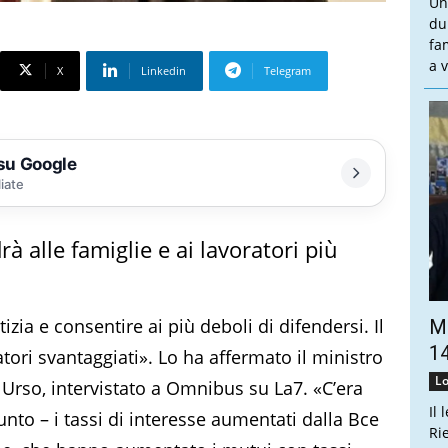
Un
du
fa
a v
X
Linkedin
Telegram
 su Google
liate
à alle famiglie e ai lavoratori più
izia e consentire ai più deboli di difendersi. Il
Ma
14
tori svantaggiati». Lo ha affermato il ministro
Lo
 Urso, intervistato a Omnibus su La7. «C’era
Il 
nto – i tassi di interesse aumentati dalla Bce
Ri