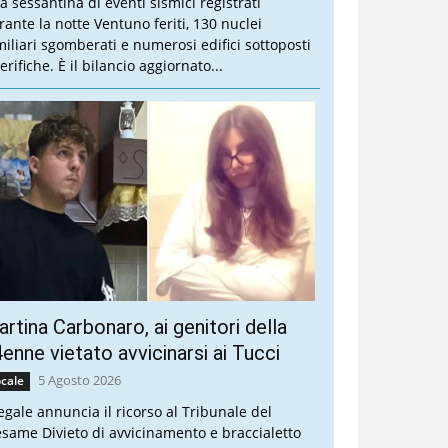
a sessantina di eventi sismici registrati
rante la notte Ventuno feriti, 130 nuclei
miliari sgomberati e numerosi edifici sottoposti
erifiche. È il bilancio aggiornato...
rtina Carbonaro, ai genitori della
enne vietato avvicinarsi ai Tucci
5 Agosto 2026
cale
legale annuncia il ricorso al Tribunale del
esame Divieto di avvicinamento e braccialetto