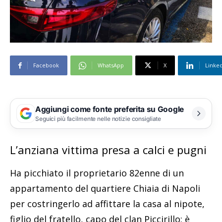
Facebook
WhatsApp
X
Linke
Aggiungi come fonte preferita su Google
Seguici più facilmente nelle notizie consigliate
L’anziana vittima presa a calci e pugni
Ha picchiato il proprietario 82enne di un
appartamento del quartiere Chiaia di Napoli
per costringerlo ad affittare la casa al nipote,
figlio del fratello, capo del clan Piccirillo: è