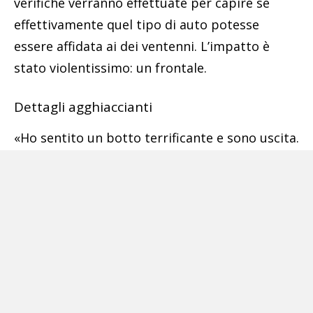
verifiche verranno effettuate per capire se
effettivamente quel tipo di auto potesse
essere affidata ai dei ventenni. L’impatto è
stato violentissimo: un frontale.
Dettagli agghiaccianti
«Ho sentito un botto terrificante e sono uscita.
Non riuscivo ad avvicinarmi perché era una
scena raccapricciante», ha raccontato una
donna che abita a pochi metri dal luogo
dell’incidente. Le condizioni del piccolo sono
apparse subito disperate: il 118 lo ha
rianimato ma a nulla è servita la corsa in
ospedale. Su quanto avvenuto stanno
emergendo anche dettagli agghiaccianti.