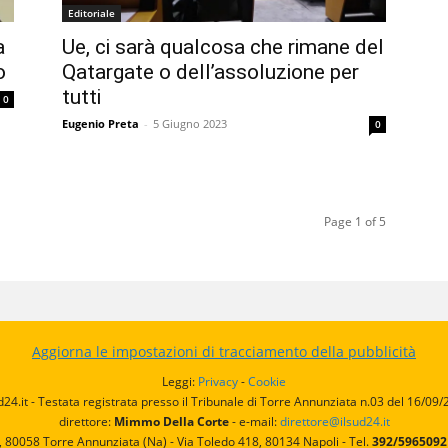
Editoriale
a
Ue, ci sarà qualcosa che rimane del
o
Qatargate o dell’assoluzione per
tutti
0
Eugenio Preta
-
5 Giugno 2023
0
Page 1 of 5
Aggiorna le impostazioni di tracciamento della pubblicità
Leggi:
Privacy
-
Cookie
d24.it - Testata registrata presso il Tribunale di Torre Annunziata n.03 del 16/09
direttore:
Mimmo Della Corte
- e-mail:
direttore@ilsud24.it
, 80058 Torre Annunziata (Na) - Via Toledo 418, 80134 Napoli - Tel.
392/596509