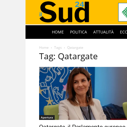
HOME
POLITICA
ATTUALITÀ
EC
Home
Tags
Qatargate
Tag: Qatargate
Apertura