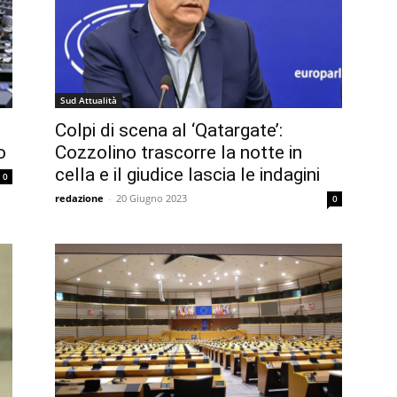
Sud Attualità
Colpi di scena al ‘Qatargate’:
o
Cozzolino trascorre la notte in
cella e il giudice lascia le indagini
0
redazione
-
20 Giugno 2023
0