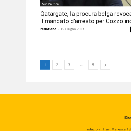
Sud Politica
Qatargate, la procura belga revoc
il mandato d’arresto per Cozzolin
redazione
-
15 Giugno 2023
...
1
2
3
5
ilSu
redazioni: Trav. Maresca 18