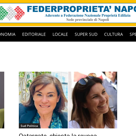
ONOMIA
EDITORIALE
LOCALE
SUPER SUD
CULTURA
SP
Sud Politica