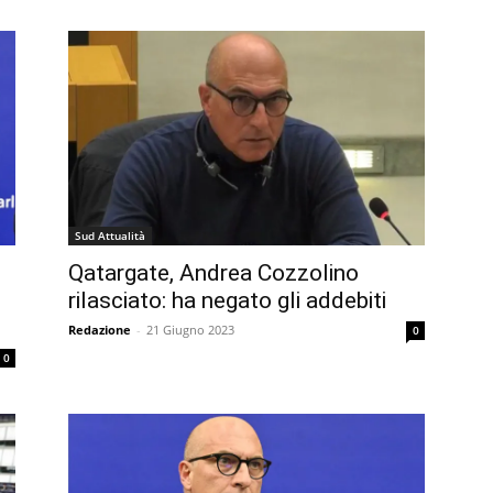
Sud Attualità
Qatargate, Andrea Cozzolino
rilasciato: ha negato gli addebiti
Redazione
-
21 Giugno 2023
0
0