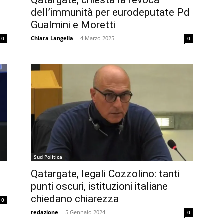
Qatargate, chiesta la revoca
dell’immunità per eurodeputate Pd
Gualmini e Moretti
Chiara Langella
-
4 Marzo 2025
0
0
Sud Politica
Qatargate, legali Cozzolino: tanti
punti oscuri, istituzioni italiane
chiedano chiarezza
0
redazione
-
5 Gennaio 2024
0