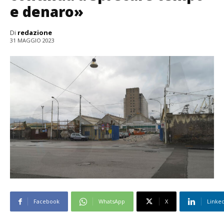
e denaro»
Di
redazione
31 MAGGIO 2023
Facebook
WhatsApp
X
Linke