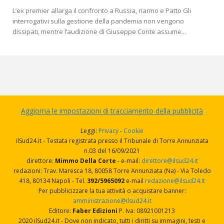
L’ex premier allarga il confronto a Russia, riarmo e Patto Gli
interrogativi sulla gestione della pandemia non vengono
dissipati, mentre l’audizione di Giuseppe Conte assume...
Aggiorna le impostazioni di tracciamento della pubblicità
Leggi:
Privacy
-
Cookie
ilSud24.it - Testata registrata presso il Tribunale di Torre Annunziata
n.03 del 16/09/2021
direttore:
Mimmo Della Corte
- e-mail:
direttore@ilsud24.it
redazioni: Trav. Maresca 18, 80058 Torre Annunziata (Na) - Via Toledo
418, 80134 Napoli - Tel.
392/5965092
e-mail
redazione@ilsud24.it
Per pubblicizzare la tua attività o acquistare banner:
amministrazione@ilsud24.it
Editore:
Faber Edizioni
P. Iva: 08921001213
2020 ilSud24.it - Dove non indicato, tutti i diritti su immagini, testi e