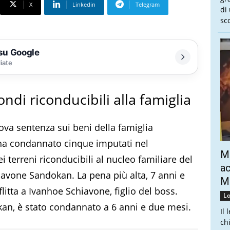
X
Linkedin
Telegram
di
sco
 su Google
liate
di riconducibili alla famiglia
ova sentenza sui beni della famiglia
 ha condannato cinque imputati nel
Mo
 terreni riconducibili al nucleo familiare del
ac
avone Sandokan. La pena più alta, 7 anni e
Mo
flitta a Ivanhoe Schiavone, figlio del boss.
Lo
kan, è stato condannato a 6 anni e due mesi.
Il 
ch