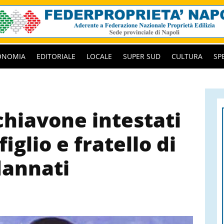
ONOMIA
EDITORIALE
LOCALE
SUPER SUD
CULTURA
SP
chiavone intestati
iglio e fratello di
annati