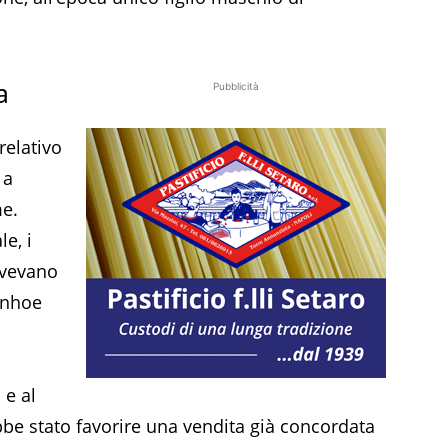
a
Pubblicità
relativo
 a
me.
e, i
 avevano
vanhoe
 e al
ebbe stato favorire una vendita già concordata