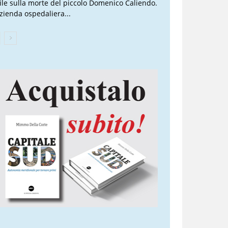
vile sulla morte del piccolo Domenico Caliendo.
Azienda ospedaliera...