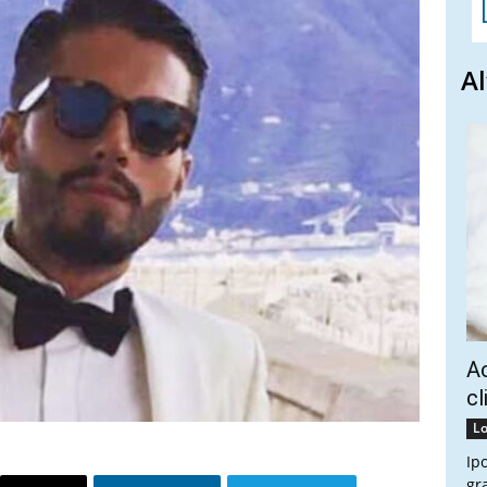
Al
Ac
cl
Lo
Ip
gr