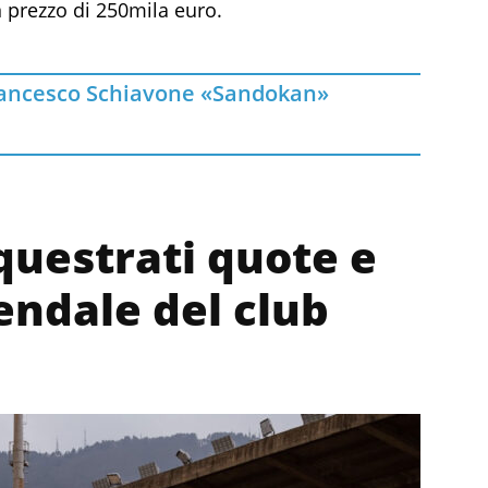
n prezzo di 250mila euro.
ancesco Schiavone «Sandokan»
questrati quote e
endale del club