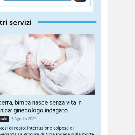
tri servizi
erra, bimba nasce senza vita in
inica: ginecologo indagato
3 Agosto 2026
cale
otesi di reato: interruzione colposa di
avidanza La Procura di Nola indaga sulla morte