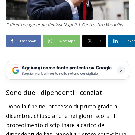
Il direttore generale dell'Asl Napoli 1 Centro Ciro Verdoliva
Facebook
WhatsApp
X
Linke
Aggiungi come fonte preferita su Google
Seguici più facilmente nelle notizie consigliate
Sono due i dipendenti licenziati
Dopo la fine nel processo di primo grado a
dicembre, chiuso anche nei giorni scorsi il
procedimento disciplinare a carico dei
dipendenti dell’Asl Napoli 1 Centro coinvolti in